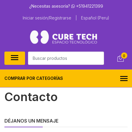
¿Necesitas asesoría?
+51941221399
Iniciar sesión/Registrarse
|
Español (Peru)
0
COMPRAR POR CATEGORÍAS
Contacto
DÉJANOS UN MENSAJE