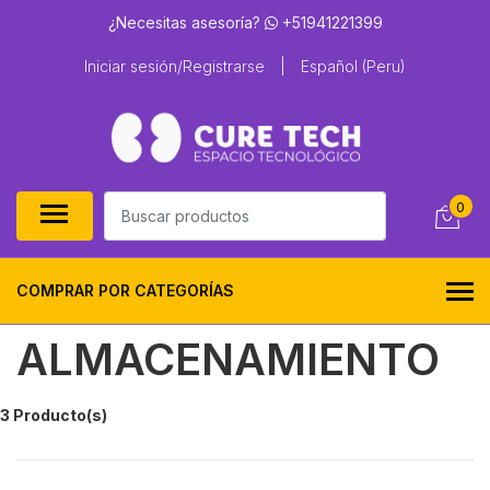
¿Necesitas asesoría?
+51941221399
Iniciar sesión/Registrarse
|
Español (Peru)
0
COMPRAR POR CATEGORÍAS
ALMACENAMIENTO
3 Producto(s)