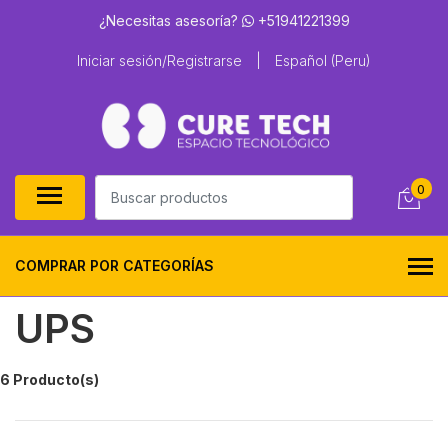
¿Necesitas asesoría?
+51941221399
Iniciar sesión/Registrarse
|
Español (Peru)
0
COMPRAR POR CATEGORÍAS
UPS
6 Producto(s)