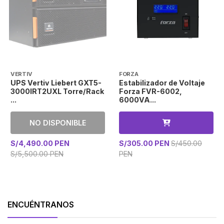
VERTIV
FORZA
UPS Vertiv Liebert GXT5-
Estabilizador de Voltaje
3000IRT2UXL Torre/Rack
Forza FVR-6002,
...
6000VA...
NO DISPONIBLE
S/4,490.00 PEN
S/305.00 PEN
S/450.00
S/5,500.00 PEN
PEN
ENCUÉNTRANOS