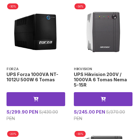
-30%
-34%
FORZA
HIKVISION
UPS Forza 1000VA NT-
UPS Hikvision 200V /
1012U 500W 6 Tomas
1000VA 6 Tomas Nema
5-15R
S/299.90 PEN
S/430.00
S/245.00 PEN
S/370.00
PEN
PEN
-20%
-30%