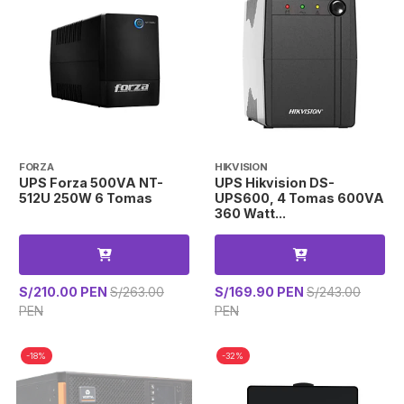
FORZA
HIKVISION
UPS Forza 500VA NT-
UPS Hikvision DS-
512U 250W 6 Tomas
UPS600, 4 Tomas 600VA
360 Watt...
S/210.00 PEN
S/263.00
S/169.90 PEN
S/243.00
PEN
PEN
-18%
-32%