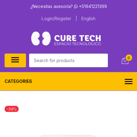
¿Necesitas asesoría?
+51941221399
Login/Register
|
English
0
CATEGORIES
-34%