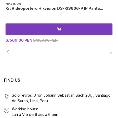
HIKVISION
H
Kit Videoportero Hikvision DS-KIS606-P IP Panta...
K
S/569.00 PEN
S/800.00 PEN
S
FIND US
Solo retiros: Jirón Johann Sebastián Bach 261, , Santiago
de Surco, Lima, Peru
Working hours:
Lun a Vie de 9 am. a 6 pm.