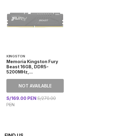
KINGSTON
Memoria Kingston Fury
Beast 16GB, DDR5-
5200MHz,...
NOT AVAILABLE
S/169.00 PEN
S/270.00
PEN
FIND US