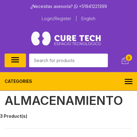
¿Necesitas asesoría?
+51941221399
Login/Register
|
English
0
CATEGORIES
ALMACENAMIENTO
3 Product(s)