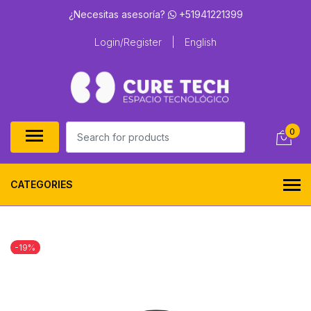
¿Necesitas asesoría?
+51941221399
Login/Register
|
English
0
CATEGORIES
-19%