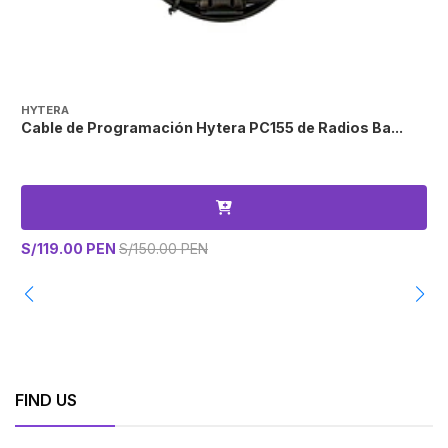
HYTERA
H
Cable de Programación Hytera PC155 de Radios Ba...
M
S/119.00 PEN
S/150.00 PEN
S
FIND US