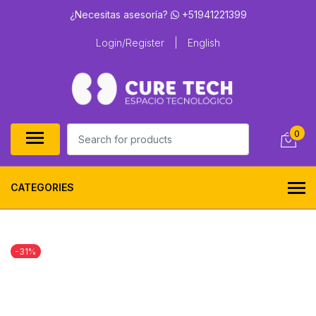
¿Necesitas asesoría?
+51941221399
Login/Register
|
English
0
CATEGORIES
-31%