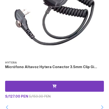
HYTERA
H
Micrófono Altavoz Hytera Conector 3.5mm Clip Gi...
F
S/127.00 PEN
S/159.00 PEN
S