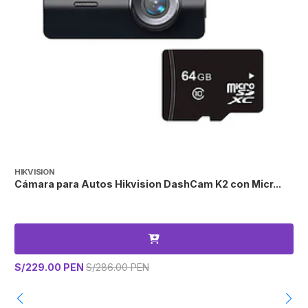
HIKVISION
H
Cámara para Autos Hikvision DashCam K2 con Micr...
C
S/229.00 PEN
S/286.00 PEN
S