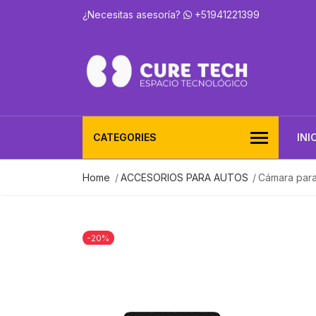
¿Necesitas asesoría?
+51941221399
CATEGORIES
INI
Home
ACCESORIOS PARA AUTOS
Cámara para
-20%