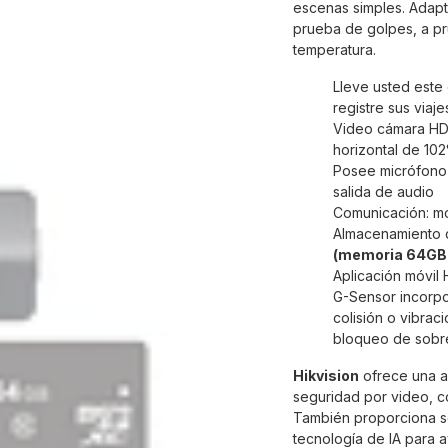
escenas simples. Adapta
prueba de golpes, a p
temperatura.
Lleve usted este
registre sus viaj
Video cámara HD 
horizontal de 102
Posee micrófono 
salida de audio
Comunicación: mó
Almacenamiento d
(memoria 64GB 
Aplicación móvil 
G-Sensor incorpo
colisión o vibrac
bloqueo de sobre
Hikvision
ofrece una a
seguridad por video, c
También proporciona s
tecnología de IA para a