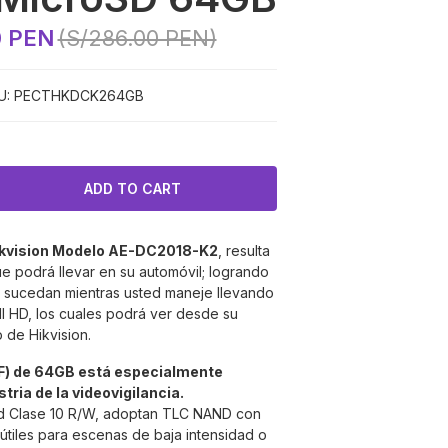
0 PEN
(S/286.00 PEN)
U:
PECTHKDCK264GB
kvision Modelo
AE-DC2018-K2
, resulta
e podrá llevar en su automóvil; logrando
 sucedan mientras usted maneje llevando
ll HD, los cuales podrá ver desde su
 de Hikvision.
F) de
64GB
está especialmente
tria de la videovigilancia.
d Clase 10 R/W, adoptan TLC NAND con
 útiles para escenas de baja intensidad o