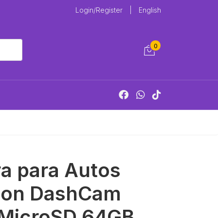
Login/Register
|
English
0
a para Autos
sion DashCam
 MicroSD 64GB