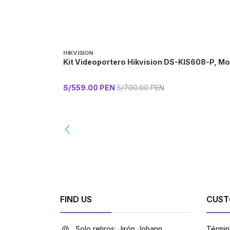
HIKVISION
Kit Videoportero Hikvision DS-KIS608-P, Mon
S/559.00 PEN
S/700.00 PEN
-
FIND US
CUST
Solo retiros: Jirón Johann
Términ