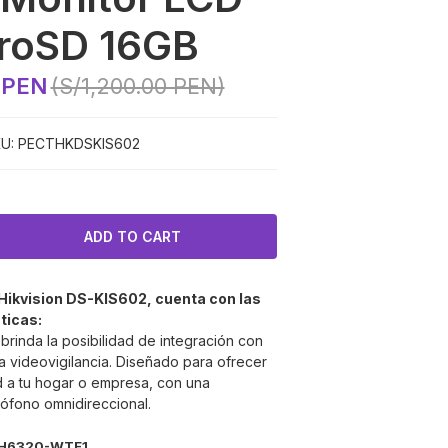
roSD 16GB
 PEN
(S/1,200.00 PEN)
U:
PECTHKDSKIS602
 Hikvision
DS-KIS602
, cuenta con las
ticas:
e brinda la posibilidad de integración con
la videovigilancia. Diseñado para ofrecer
 a tu hogar o empresa, con una
rófono omnidireccional.
-KH6320-WTE1