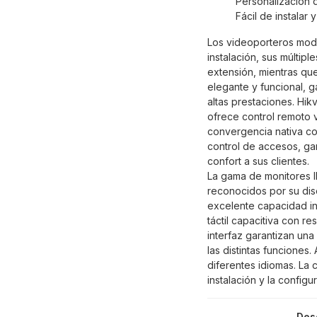
Personalización d
Fácil de instalar 
Los videoporteros modul
instalación, sus múltip
extensión, mientras que
elegante y funcional, g
altas prestaciones. Hik
ofrece control remoto v
convergencia nativa co
control de accesos, gar
confort a sus clientes.
La gama de monitores I
reconocidos por su dise
excelente capacidad in
táctil capacitiva con re
interfaz garantizan una
las distintas funciones.
diferentes idiomas. La c
instalación y la configu
Des