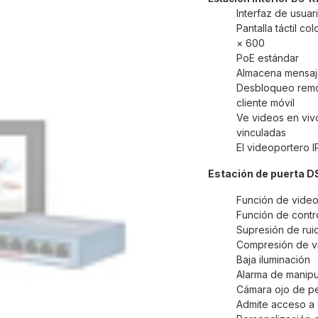
Interfaz de usuar
Pantalla táctil c
× 600
PoE estándar
Almacena mensaje
Desbloqueo remot
cliente móvil
Ve videos en viv
vinculadas
El videoportero I
Estación de puerta 
Función de vide
Función de contr
Supresión de rui
Compresión de v
Baja iluminación
Alarma de manipu
Cámara ojo de pe
Admite acceso a