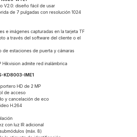
io V2.0: diseño fácil de usar
olorida de 7 pulgadas con resolución 1024
s e imágenes capturadas en la tarjeta TF
o a través del software del cliente o el
o de estaciones de puerta y cámaras
P Hikvision admite red inalámbrica
DS-KD8003-IME1
oportero HD de 2 MP
ol de acceso
do y cancelación de eco
ideo H.264
lación
z con luz IR adicional
 submódulos (máx. 8)