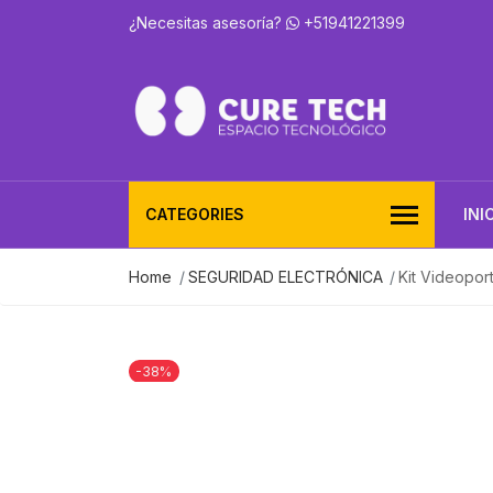
¿Necesitas asesoría?
+51941221399
CATEGORIES
INI
Home
SEGURIDAD ELECTRÓNICA
Kit Videopor
-38%