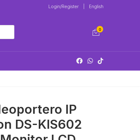
Login/Register
|
English
0
deoportero IP
ion DS-KIS602
Monitor LCD