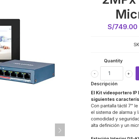
Mic
S/749.00
SK
Quantity
-
+
Descripción
El Kit videoportero IP
siguientes caracterís
Con pantalla táctil 7" l
el sistema de alarma y 
comodidad y seguridad
alta
definición y
un mic
Estación Interior DS