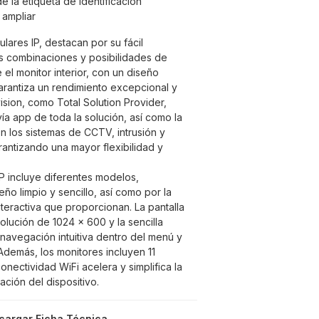
e la etiqueta de identificación
y ampliar
ares IP, destacan por su fácil
les combinaciones y posibilidades de
 el monitor interior, con un diseño
arantiza un rendimiento excepcional y
vision, como Total Solution Provider,
ía app de toda la solución, así como la
n los sistemas de CCTV, intrusión y
antizando una mayor flexibilidad y
P incluye diferentes modelos,
ño limpio y sencillo, así como por la
teractiva que proporcionan. La pantalla
solución de 1024 x 600 y la sencilla
 navegación intuitiva dentro del menú y
 Además, los monitores incluyen 11
onectividad WiFi acelera y simplifica la
ración del dispositivo.
cargar Ficha Técnica