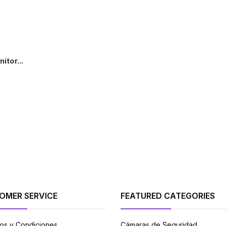
itor...
+
OMER SERVICE
FEATURED CATEGORIES
os y Condiciones
Cámaras de Seguridad