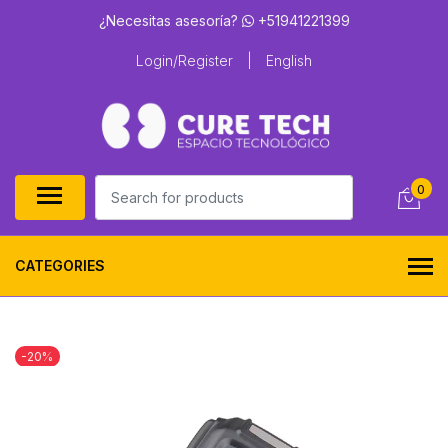
¿Necesitas asesoría?
+51941221399
Login/Register
|
English
0
CATEGORIES
-20%