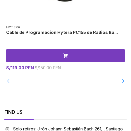
HYTERA
H
Cable de Programación Hytera PC155 de Radios Ba...
C
S/119.00 PEN
S/150.00 PEN
S
FIND US
Solo retiros: Jirón Johann Sebastián Bach 261, , Santiago