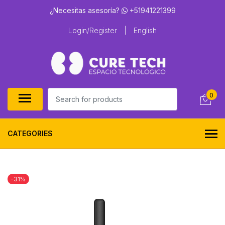
¿Necesitas asesoría?
+51941221399
Login/Register
|
English
0
CATEGORIES
-31%