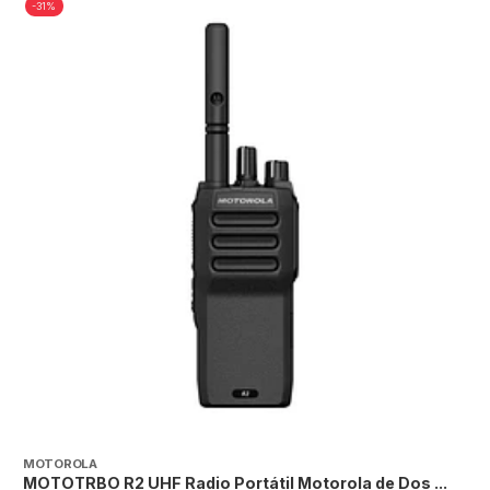
-31%
MOTOROLA
E
MOTOTRBO R2 UHF Radio Portátil Motorola de Dos ...
E