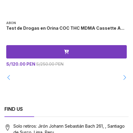
ABON
A
Test de Drogas en Orina COC THC MDMA Cassette A...
T
S/120.00 PEN
S/250.00 PEN
S
FIND US
Solo retiros: Jirón Johann Sebastián Bach 261, , Santiago
de Surco, Lima, Peru