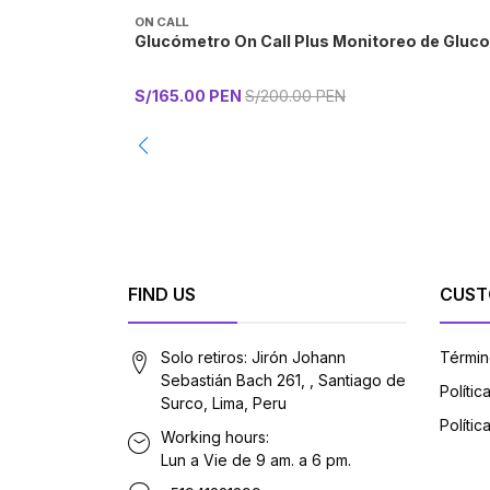
ON CALL
Glucómetro On Call Plus Monitoreo de Glucos
S/165.00 PEN
S/200.00 PEN
-
FIND US
CUST
Solo retiros: Jirón Johann
Términ
Sebastián Bach 261, , Santiago de
Políti
Surco, Lima, Peru
Polític
Working hours:
Lun a Vie de 9 am. a 6 pm.