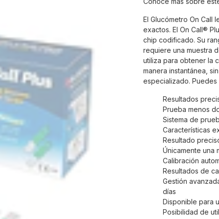
Conoce más sobre est
El Glucómetro On Call l
exactos. El On Call® Pl
chip codificado. Su r
requiere una muestra d
utiliza para obtener la
manera instantánea, sin
especializado. Puedes 
Resultados preci
Prueba menos do
Sistema de prue
Características e
Resultado precis
Únicamente una m
Calibración auto
Resultados de ca
Gestión avanzada
días
Disponible para u
Posibilidad de ut