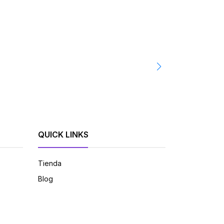
CENTRIVET
Kit Medidor de 
S/499.00 PEN
-
QUICK LINKS
Tienda
Blog