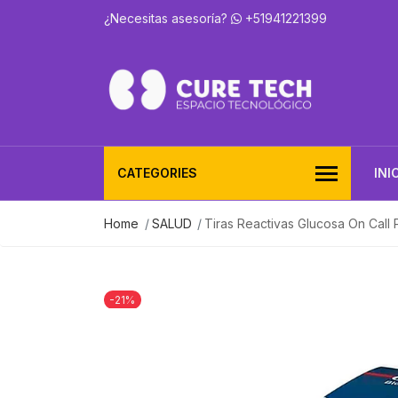
¿Necesitas asesoría?
+51941221399
CATEGORIES
INI
Home
SALUD
Tiras Reactivas Glucosa On Call 
-21%