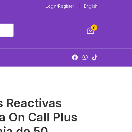
Login/Register
|
English
0
s Reactivas
a On Call Plus
ja de 50