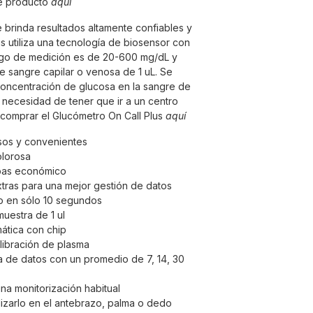
e producto
aquí
e brinda resultados altamente confiables y
us utiliza una tecnología de biosensor con
ango de medición es de 20-600 mg/dL y
e sangre capilar o venosa de 1 uL. Se
 concentración de glucosa en la sangre de
 necesidad de tener que ir a un centro
comprar el Glucómetro On Call Plus
aquí
sos y convenientes
lorosa
bas económico
xtras para una mejor gestión de datos
o en sólo 10 segundos
uestra de 1 ul
mática con chip
libración de plasma
 de datos con un promedio de 7, 14, 30
na monitorización habitual
ilizarlo en el antebrazo, palma o dedo