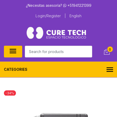
¿Necesitas asesoría?
+51941221399
Login/Register
|
English
0
CATEGORIES
-34%