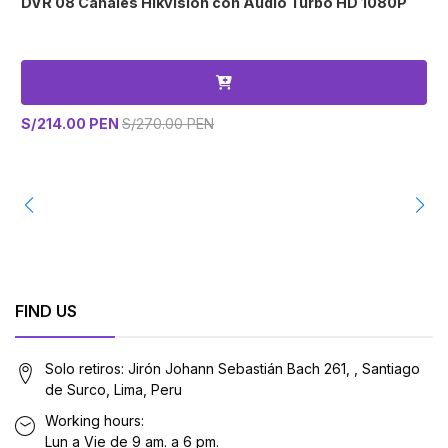
DVR 08 Canales Hikvision con Audio Turbo HD 1080P
A
S/214.00 PEN
S/270.00 PEN
S
FIND US
Solo retiros: Jirón Johann Sebastián Bach 261, , Santiago
de Surco, Lima, Peru
Working hours:
Lun a Vie de 9 am. a 6 pm.