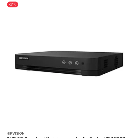
-21%
HIKVISION
T