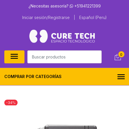
¿Necesitas asesoría?
+51941221399
Iniciar sesión/Registrarse
|
Español (Peru)
0
COMPRAR POR CATEGORÍAS
-34%