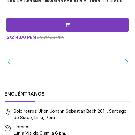
DVR 08 Canales Hikvision con Audio Turbo HD 1080P
A
S/214.00 PEN
S/270.00 PEN
S
ENCUÉNTRANOS
Solo retiros: Jirón Johann Sebastián Bach 261, , Santiago
de Surco, Lima, Perú
Horario:
Lun a Vie de 9 am. a 6 pm.