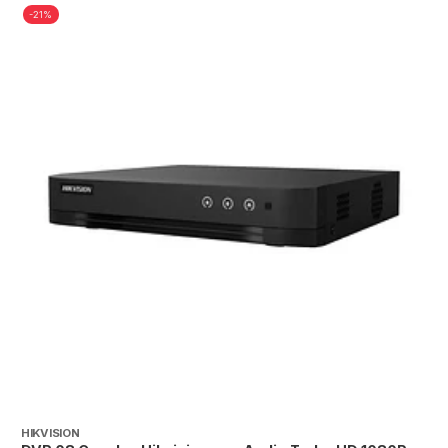
-21%
HIKVISION
T