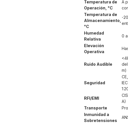
Temperatura de
A p
Operación, °C
con
Temperatura de
-20
Almacenamiento,
ent
°C
Humedad
0 a
Relativa
Elevación
Has
Operativa
<48
Ruido Audible
del
m) 
CE,
Seguridad
IEC
1:2
CIS
RFI/EMI
A)
Transporte
Pro
Inmunidad a
ANS
Sobretensiones