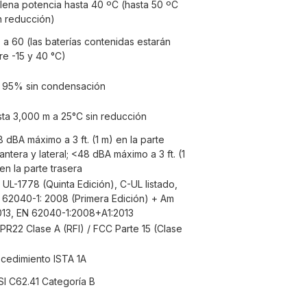
lena potencia hasta 40 ºC (hasta 50 ºC
 reducción)
 a 60 (las baterías contenidas estarán
re -15 y 40 °C)
 95% sin condensación
ta 3,000 m a 25°C sin reducción
 dBA máximo a 3 ft. (1 m) en la parte
antera y lateral; <48 dBA máximo a 3 ft. (1
en la parte trasera
 UL-1778 (Quinta Edición), C-UL listado,
 62040-1: 2008 (Primera Edición) + Am
013, EN 62040-1:2008+A1:2013
PR22 Clase A (RFI) / FCC Parte 15 (Clase
cedimiento ISTA 1A
I C62.41 Categoría B