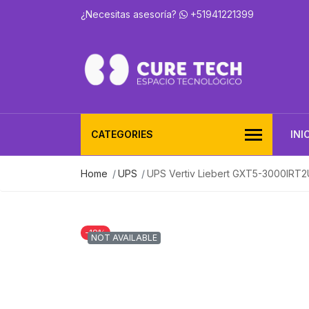
¿Necesitas asesoría?
+51941221399
CATEGORIES
INI
Home
UPS
UPS Vertiv Liebert GXT5-3000IRT
-18%
NOT AVAILABLE