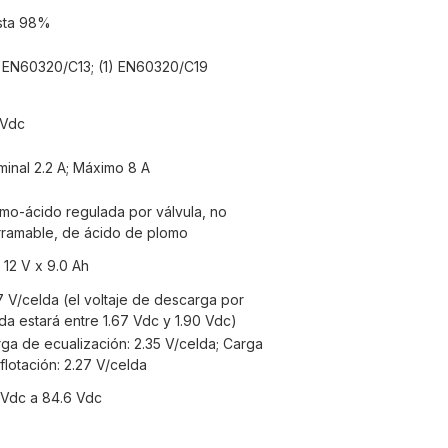
sta 98%
 EN60320/C13; (1) EN60320/C19
 Vdc
inal 2.2 A; Máximo 8 A
mo-ácido regulada por válvula, no
ramable, de ácido de plomo
 12 V x 9.0 Ah
7 V/celda (el voltaje de descarga por
da estará entre 1.67 Vdc y 1.90 Vdc)
ga de ecualización: 2.35 V/celda; Carga
flotación: 2.27 V/celda
Vdc a 84.6 Vdc