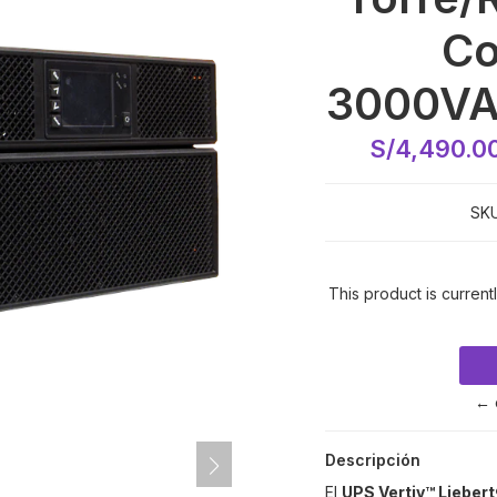
Co
3000VA
S/4,490.0
SKU
This product is current
← 
Descripción
El
UPS Vertiv™ Lieber