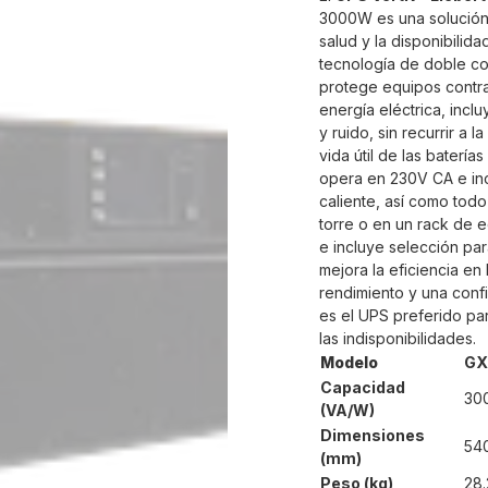
3000W es una solución
salud y la disponibilida
tecnología de doble co
protege equipos contra
energía eléctrica, inc
y ruido, sin recurrir a 
vida útil de las baterí
opera en 230V CA e inc
caliente, así como todo
torre o en un rack de
e incluye selección p
mejora la eficiencia e
rendimiento y una conf
es el UPS preferido pa
las indisponibilidades.
Modelo
GX
Capacidad
30
(VA/W)
Dimensiones
54
(mm)
Peso (kg)
28.