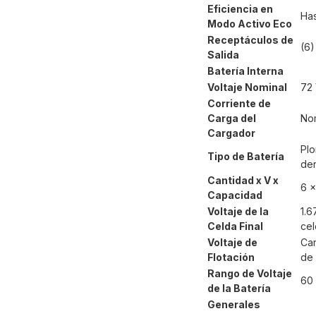
Eficiencia en
Ha
Modo Activo Eco
Receptáculos de
(6)
Salida
Batería Interna
Voltaje Nominal
72
Corriente de
Carga del
Nom
Cargador
Plo
Tipo de Batería
der
Cantidad x V x
6 x
Capacidad
Voltaje de la
1.6
Celda Final
cel
Voltaje de
Car
Flotación
de 
Rango de Voltaje
60 
de la Batería
Generales