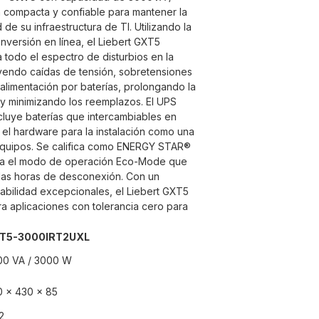
 compacta y confiable para mantener la
d de su infraestructura de TI. Utilizando la
nversión en línea, el Liebert GXT5
 todo el espectro de disturbios en la
luyendo caídas de tensión, sobretensiones
la alimentación por baterías, prolongando la
as y minimizando los reemplazos. El UPS
luye baterías que intercambiables en
 el hardware para la instalación como una
 equipos. Se califica como ENERGY STAR®
ara el modo de operación Eco-Mode que
n las horas de desconexión. Con un
iabilidad excepcionales, el Liebert GXT5
ra aplicaciones con tolerancia cero para
T5-3000IRT2UXL
00 VA / 3000 W
0 × 430 × 85
2