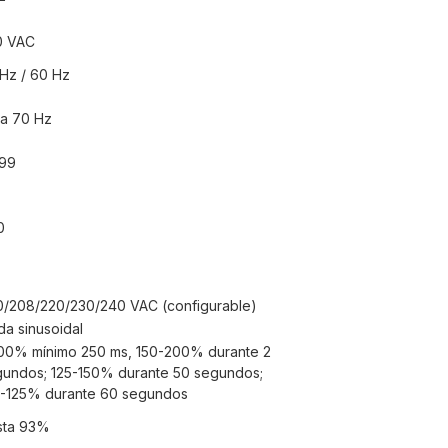
0 VAC
Hz / 60 Hz
 a 70 Hz
.99
0
0/208/220/230/240 VAC (configurable)
a sinusoidal
00% mínimo 250 ms, 150-200% durante 2
undos; 125-150% durante 50 segundos;
5-125% durante 60 segundos
sta 93%