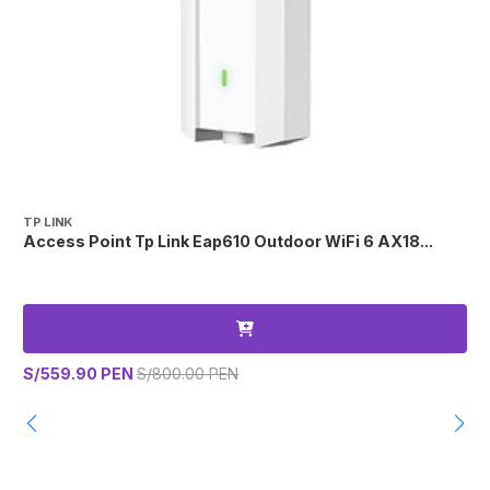
TP LINK
T
Access Point Tp Link Eap610 Outdoor WiFi 6 AX18...
S
S/559.90 PEN
S/800.00 PEN
S