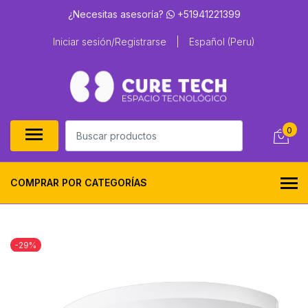
¿Necesitas asesoría?
+51941221399
Iniciar sesión/Registrarse
|
Español (Peru)
0
COMPRAR POR CATEGORÍAS
-29%