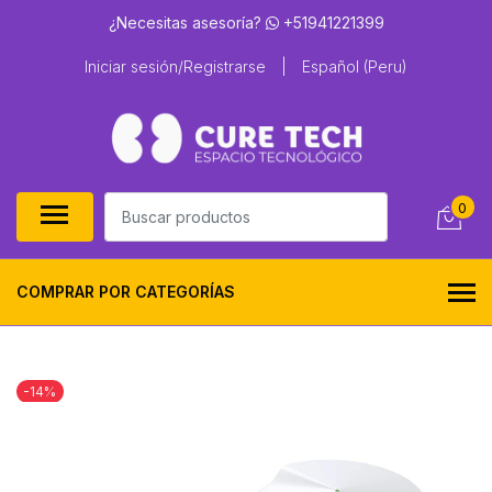
¿Necesitas asesoría?
+51941221399
Iniciar sesión/Registrarse
|
Español (Peru)
0
COMPRAR POR CATEGORÍAS
-14%