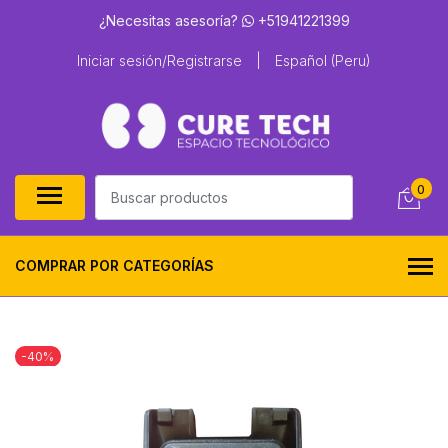
¿Necesitas asesoría?
+51941221399
Iniciar sesión/Registrarse
|
Español (Peru)
0
COMPRAR POR CATEGORÍAS
-40%