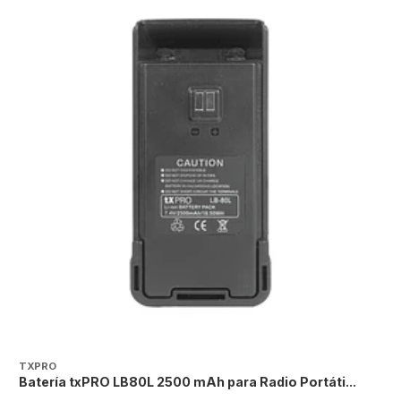
TXPRO
T
Batería txPRO LB80L 2500 mAh para Radio Portáti...
B