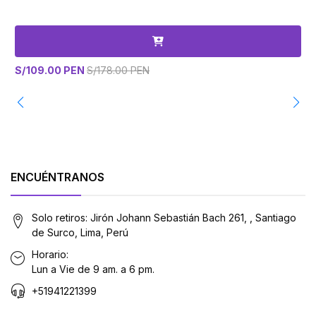
S/109.00 PEN
S/178.00 PEN
S
ENCUÉNTRANOS
Solo retiros: Jirón Johann Sebastián Bach 261, , Santiago
de Surco, Lima, Perú
Horario:
Lun a Vie de 9 am. a 6 pm.
+51941221399