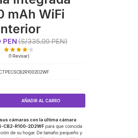
0 mAh WiFi
Interior
0 PEN
(S/335.00 PEN)
(1 Revisar)
CTPECSCB2R1002D2WF
r sus cámaras con la última cámara
CS-CB2-R100-2D2WF
para que coincida
ación de su hogar. De tamaño pequeño y