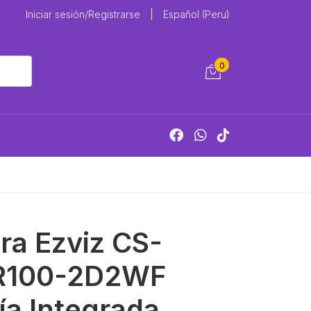
Iniciar sesión/Registrarse
|
Español (Peru)
0
a Ezviz CS-
R100-2D2WF
ía Integrada