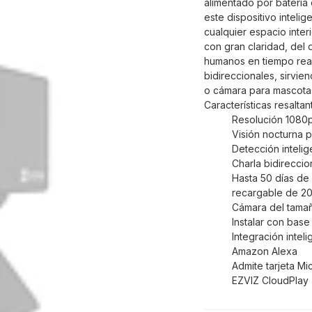
alimentado por baterí
este dispositivo intel
cualquier espacio inter
con gran claridad, del 
humanos en tiempo rea
bidireccionales, sirvi
o cámara para mascota
Características resaltan
Resolución 1080
Visión nocturna p
Detección inteli
Charla bidireccio
Hasta 50 días de 
recargable de 2
Cámara del tamañ
Instalar con bas
Integración intel
Amazon Alexa
Admite tarjeta M
EZVIZ CloudPlay