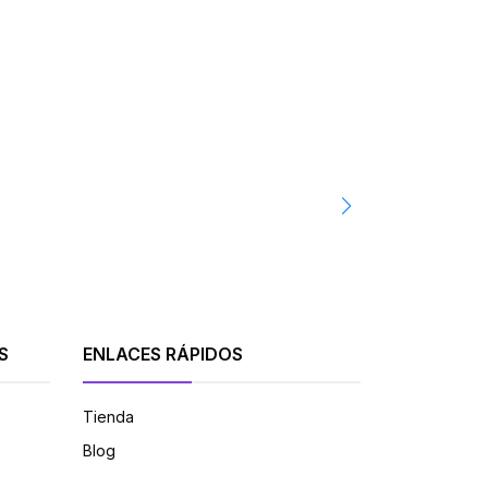
EZVIZ
Cámara Ezviz 
S/336.00 PEN
-
S
ENLACES RÁPIDOS
Tienda
Blog