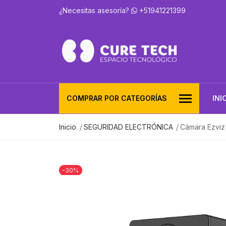
¿Necesitas asesoría?
+51941221399
COMPRAR POR CATEGORÍAS
INI
Inicio
SEGURIDAD ELECTRÓNICA
Cámara Ezviz
-30%