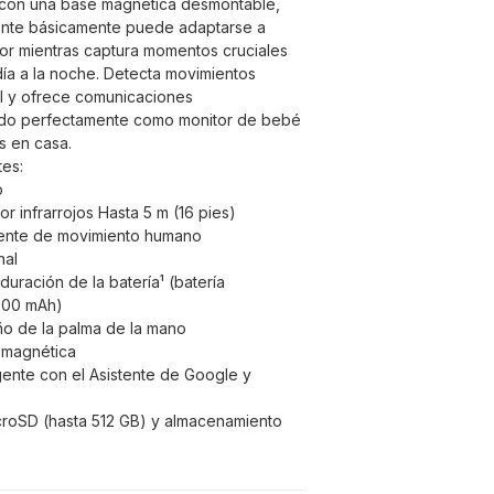
a con una base magnética desmontable,
igente básicamente puede adaptarse a
ior mientras captura momentos cruciales
día a la noche. Detecta movimientos
l y ofrece comunicaciones
endo perfectamente como monitor de bebé
s en casa.
tes:
p
or infrarrojos Hasta 5 m (16 pies)
gente de movimiento humano
nal
duración de la batería¹ (batería
000 mAh)
o de la palma de la mano
e magnética
igente con el Asistente de Google y
icroSD (hasta 512 GB) y almacenamiento