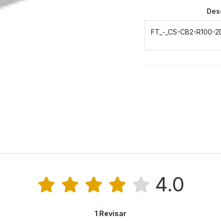
Des
FT_-_CS-CB2-R100-2
4.0
1 Revisar