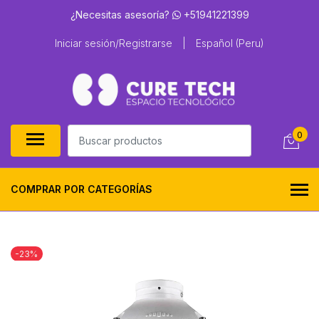
¿Necesitas asesoría?
+51941221399
Iniciar sesión/Registrarse
|
Español (Peru)
0
COMPRAR POR CATEGORÍAS
-23%