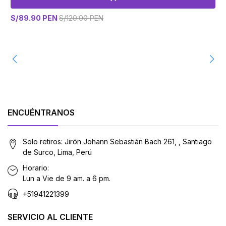
S/89.90 PEN
S/120.00 PEN
S
ENCUÉNTRANOS
Solo retiros: Jirón Johann Sebastián Bach 261, , Santiago
de Surco, Lima, Perú
Horario:
Lun a Vie de 9 am. a 6 pm.
+51941221399
SERVICIO AL CLIENTE