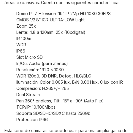
áreas expansivas. Cuenta con las siguientes características:
Domo PTZ Hikvision “IR” IP 2Mp HD 1080 30FPS
CMOS 1/2.8” ICR|ULTRA-LOW Light
Zoom 25x
Lente: 4.8 a 120mm, 25x (16xdigital)
IR 100m
WDR
IP66
Slot Micro SD
In/Out Audio (para alertas)
Resolución: 1920 x 1080
WDR 120dB, 3D DNR, Defog, HLC/BLC
Iluminación: Color 0.005 lux, B/N 0.001 lux, 0 lux con IR
Compresión: H.265+/H.265
Dual Stream
Pan 360° endless, Tilt: -15° a -90° (Auto Flip)
TCP/IP: 10/100Mbps
Soporta SD/SDHC/SDXC hasta 256Gb
Protección IP66
Esta serie de cámaras se puede usar para una amplia gama de