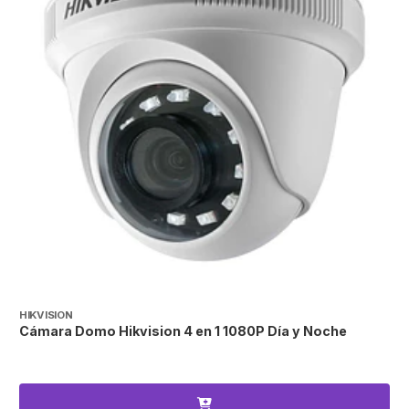
HIKVISION
H
Cámara Domo Hikvision 4 en 1 1080P Día y Noche
C