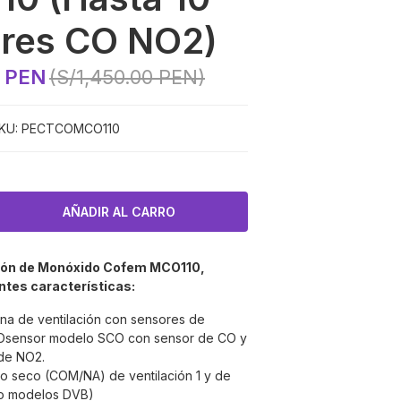
res CO NO2)
0 PEN
(S/1,450.00 PEN)
KU:
PECTCOMCO110
ción de Monóxido Cofem
MCO110
,
ntes características:
ona de ventilación con sensores de
COsensor modelo SCO con sensor de CO y
de NO2.
to seco (COM/NA) de ventilación 1 y de
olo modelos DVB)