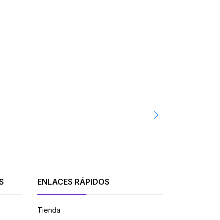
HYTERA
Radio Hytera B
S/729.00 PEN
-
S
ENLACES RÁPIDOS
Tienda