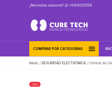
¿Necesitas asesoría?
+51941221399
COMPRAR POR CATEGORÍAS
INI
Inicio
SEGURIDAD ELECTRÓNICA
Central de D
-20%