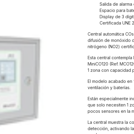
Salida de alarma
Espacio para bat
Display de 3 dígi
Certificada UNE 
Central automática CO
difusión de monóxido 
nitrógeno (NO2) certif
Esta central contempla
MiniCO120 (Ref. MCO1
1 zona con capacidad p
El modelo acabado en “
ventilación y baterías.
Están especialmente in
que solo necesiten 1 zo
pocos sensores en la m
La central muestra la 
detección, activando la