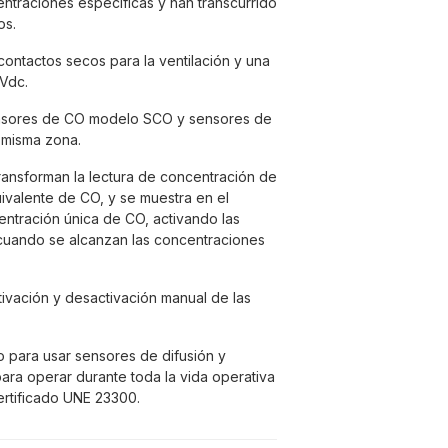
ntraciones específicas y han transcurrido
os.
contactos secos para la ventilación y una
 Vdc.
nsores de CO modelo SCO y sensores de
misma zona.
ansforman la lectura de concentración de
ivalente de CO, y se muestra en el
ntración única de CO, activando las
 cuando se alcanzan las concentraciones
ctivación y desactivación manual de las
o para usar sensores de difusión y
para operar durante toda la vida operativa
ertificado UNE 23300.