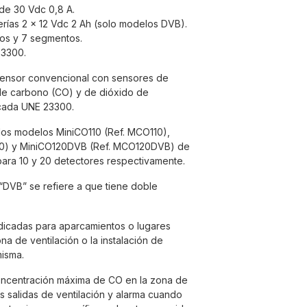
 de 30 Vdc 0,8 A.
erías 2 x 12 Vdc 2 Ah (solo modelos DVB).
tos y 7 segmentos.
23300.
sensor convencional con sensores de
de carbono (CO) y de dióxido de
icada UNE 23300.
 los modelos MiniCO110 (Ref. MCO110),
20) y MiniCO120DVB (Ref. MCO120DVB) de
ara 10 y 20 detectores respectivamente.
DVB” se refiere a que tiene doble
dicadas para aparcamientos o lugares
na de ventilación o la instalación de
isma.
concentración máxima de CO en la zona de
s salidas de ventilación y alarma cuando