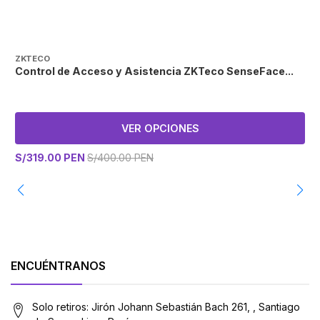
ZKTECO
Z
Control de Acceso y Asistencia ZKTeco SenseFace...
C
VER OPCIONES
S/319.00 PEN
S/400.00 PEN
S
ENCUÉNTRANOS
Solo retiros: Jirón Johann Sebastián Bach 261, , Santiago