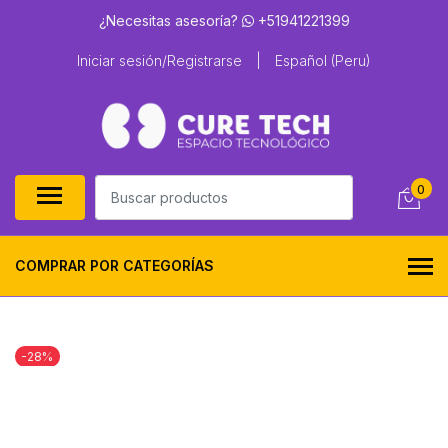
¿Necesitas asesoría?
+51941221399
Iniciar sesión/Registrarse
|
Español (Peru)
0
COMPRAR POR CATEGORÍAS
-28%