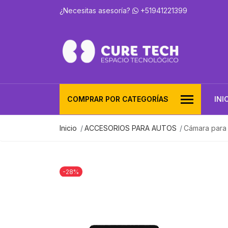
¿Necesitas asesoría?
+51941221399
COMPRAR POR CATEGORÍAS
INI
Inicio
ACCESORIOS PARA AUTOS
Cámara para
-28%