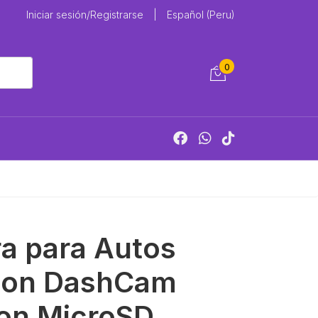
Iniciar sesión/Registrarse
|
Español (Peru)
0
a para Autos
sion DashCam
on MicroSD