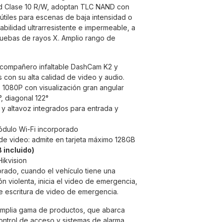
d Clase 10 R/W, adoptan TLC NAND con
 útiles para escenas de baja intensidad o
bilidad ultrarresistente e impermeable, a
ruebas de rayos X. Amplio rango de
 compañero infaltable DashCam K2 y
es con su alta calidad de video y audio.
1080P con visualización gran angular
°, diagonal 122°
y altavoz integrados para entrada y
dulo Wi-Fi incorporado
e video: admite en tarjeta máximo 128GB
incluido)
Hikvision
rado, cuando el vehículo tiene una
ión violenta, inicia el video de emergencia,
 escritura de video de emergencia.
mplia gama de productos, que abarca
ontrol de acceso y sistemas de alarma.