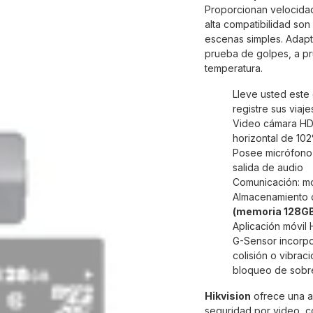
Proporcionan velocida
alta compatibilidad son
escenas simples. Adapta
prueba de golpes, a p
temperatura.
Lleve usted este
registre sus viaj
Video cámara HD 
horizontal de 102
Posee micrófono 
salida de audio
Comunicación: mó
Almacenamiento d
(memoria 128GB 
Aplicación móvil 
G-Sensor incorpo
colisión o vibrac
bloqueo de sobre
Hikvision
ofrece una a
seguridad por video, c