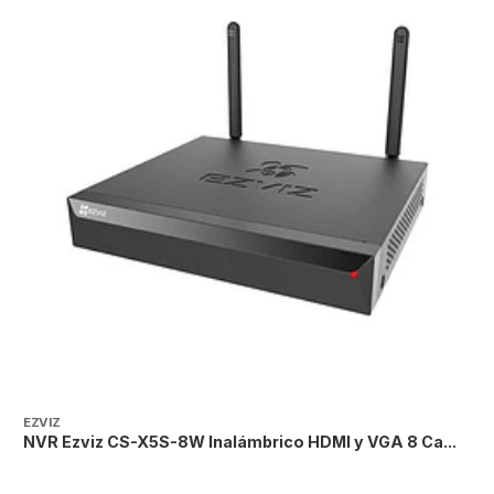
EZVIZ
H
NVR Ezviz CS-X5S-8W Inalámbrico HDMI y VGA 8 Ca...
C