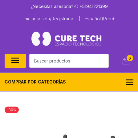
¿Necesitas asesoría?
+51941221399
Iniciar sesión/Registrarse
|
Español (Peru)
0
COMPRAR POR CATEGORÍAS
-30%