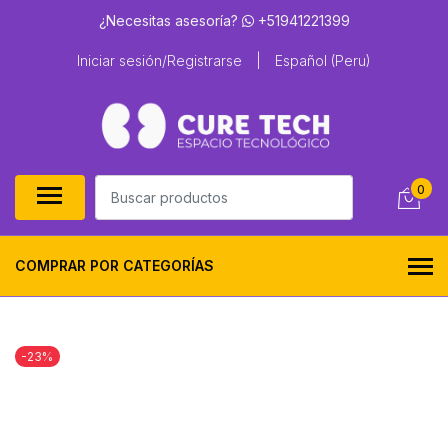
¿Necesitas asesoría?
+51941221399
Iniciar sesión/Registrarse
|
Español (Peru)
0
COMPRAR POR CATEGORÍAS
-23%