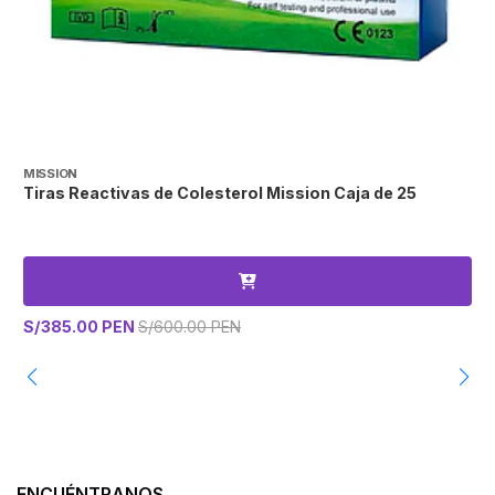
MISSION
H
Tiras Reactivas de Colesterol Mission Caja de 25
D
S/385.00 PEN
S/600.00 PEN
S
ENCUÉNTRANOS