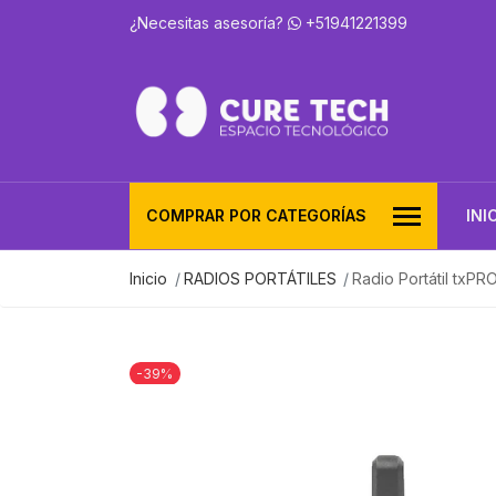
¿Necesitas asesoría?
+51941221399
COMPRAR POR CATEGORÍAS
INI
Inicio
RADIOS PORTÁTILES
Radio Portátil txP
-39%