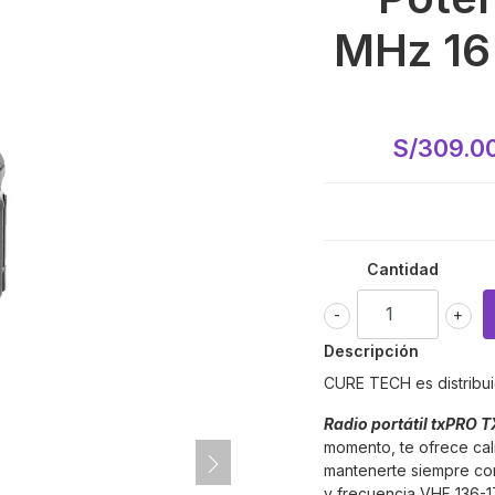
MHz 16
S/309.0
Cantidad
-
+
Descripción
CURE TECH es distribui
Radio portátil txPRO 
momento, te ofrece cali
mantenerte siempre co
y frecuencia VHF 136-1