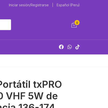
Iniciar sesión/Registrarse
|
Español (Peru)
0
Portátil txPRO
0 VHF 5W de
cia 136-174