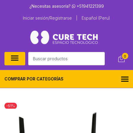
¿Necesitas asesoría?
+51941221399
Iniciar sesión/Registrarse
|
Español (Peru)
0
COMPRAR POR CATEGORÍAS
-51%