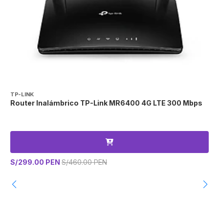
TP-LINK
T
Router Inalámbrico TP-Link MR6400 4G LTE 300 Mbps
R
S/299.00 PEN
S/460.00 PEN
S