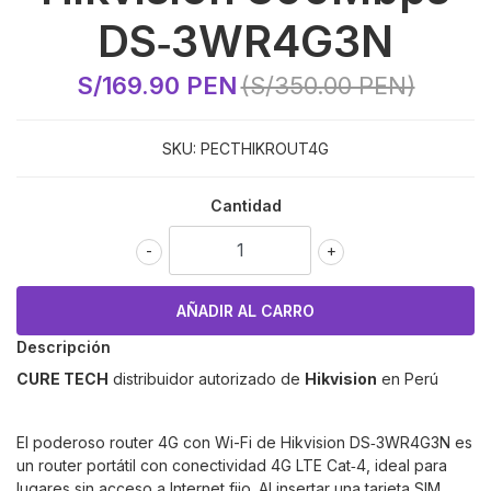
DS‑3WR4G3N
S/169.90 PEN
(S/350.00 PEN)
SKU:
PECTHIKROUT4G
Cantidad
-
+
Descripción
CURE TECH
distribuidor autorizado de
Hikvision
en Perú
El poderoso router 4G con Wi-Fi de Hikvision DS‑3WR4G3N es
un router portátil con conectividad 4G LTE Cat‑4, ideal para
lugares sin acceso a Internet fijo. Al insertar una tarjeta SIM,