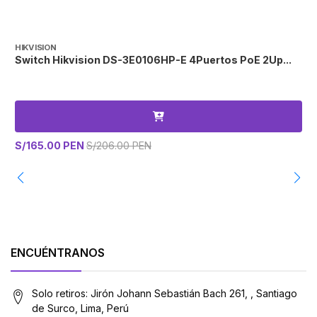
HIKVISION
T
Switch Hikvision DS-3E0106HP-E 4Puertos PoE 2Up...
S
S/165.00 PEN
S/206.00 PEN
S
ENCUÉNTRANOS
Solo retiros: Jirón Johann Sebastián Bach 261, , Santiago
de Surco, Lima, Perú