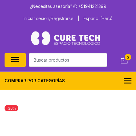
¿Necesitas asesoría?
+51941221399
Iniciar sesión/Registrarse
|
Español (Peru)
0
COMPRAR POR CATEGORÍAS
-20%