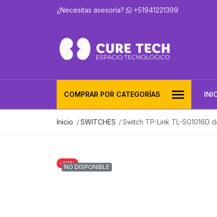
¿Necesitas asesoría?
+51941221399
COMPRAR POR CATEGORÍAS
INI
Inicio
SWITCHES
Switch TP-Link TL-SG1016D d
-20%
NO DISPONIBLE