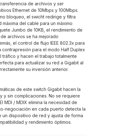
transferencia de archivos y ser
itivos Ethernet de 10Mbps y 100Mbps.
o bloqueo, el swicht redirige y filtra
d máxima del cable para un máximo
quete Jumbo de 10KB, el rendimiento de
 de archivos se ha mejorado
más, el control de flujo IEEE 802.3x para
la contrapresión para el modo Half Duplex
l tráfico y hacen el trabajo totalmente
rfecta para actualizar su red a Gigabit al
rectamente su inversión anterior.
omáticas de este switch Gigabit hacen la
ay y sin complicaciones. No se requiere
El MDI / MDIX elimina la necesidad de
to-negociación en cada puerto detecta la
 un dispositivo de red y ajusta de forma
mpatibilidad y rendimiento óptimos.