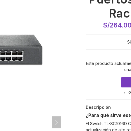
Rac
S/264.0
S
Este producto actualme
una
← o
Descripción
¿Para qué sirve es
El Switch TL-SG1016D Gi
actualización de alto re