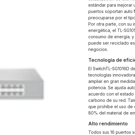
estándar para mejorar
puertos soportan auto 
preocuparse por el tipo
Por otra parte, con su 
energética, el TL-SG10
consumo de energía; y
puede ser reciclado es
negocios
.
Tecnología de efic
El SwitchTL-SG1016D de
tecnologías innovadora
ampliar en gran medid
potencia. Se ajusta au
acuerdo con el estado d
carbono de su red. Ta
que prohíbe el uso de c
80% del material de em
Alto rendimiento
Todos sus 16 puertos s