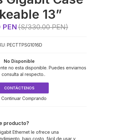
keable 13”
0 PEN
(S/330.00 PEN)
KU:
PECTTPSG1016D
No Disponible
nte no esta disponible. Puedes enviarnos
 consulta al respecto..
CONTÁCTENOS
 Continuar Comprando
te producto?
gabit Ethernet le ofrece una
ndimiento, bajo costo, fácil de usar y