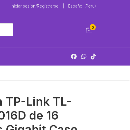
Iniciar sesión/Registrarse
|
Español (Peru)
0
 TP-Link TL-
016D de 16
 Gigabit Case